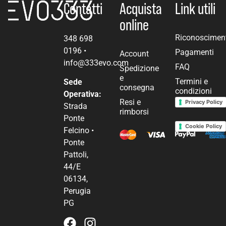
Contatti
Acquista
Link utili
online
Riconoscimen
348 698
0196
•
Pagamenti
Account
info@333evo.com
FAQ
Spedizione
e
Termini e
Sede
consegna
condizioni
Operativa:
Resi e
Privacy Policy
Strada
rimborsi
Ponte
Cookie Policy
Felcino •
Ponte
Pattoli,
44/E
06134,
Perugia
PG