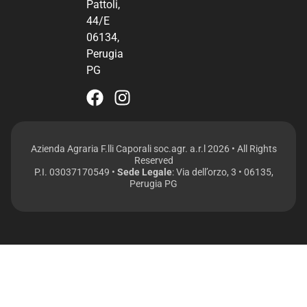
Pattoli,
44/E
06134,
Perugia
PG
Azienda Agraria F.lli Caporali soc.agr. a.r.l 2026 • All Rights
Reserved
P.I. 03037170549 •
Sede Legale
: Via dell’orzo, 3 • 06135,
Perugia PG