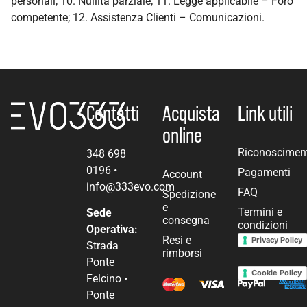
personali; 10. Nullità parziale; 11. Legge applicabile – Foro
competente; 12. Assistenza Clienti – Comunicazioni.
Contatti
Acquista
Link utili
online
Riconoscimen
348 698
0196
•
Pagamenti
Account
info@333evo.com
FAQ
Spedizione
e
Termini e
Sede
consegna
condizioni
Operativa:
Resi e
Privacy Policy
Strada
rimborsi
Ponte
Cookie Policy
Felcino •
Ponte