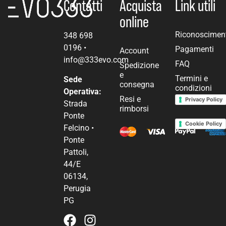
Contatti
Acquista
Link utili
online
Riconoscimen
348 698
0196
•
Pagamenti
Account
info@333evo.com
FAQ
Spedizione
e
Termini e
Sede
consegna
condizioni
Operativa:
Resi e
Privacy Policy
Strada
rimborsi
Ponte
Cookie Policy
Felcino •
Ponte
Pattoli,
44/E
06134,
Perugia
PG