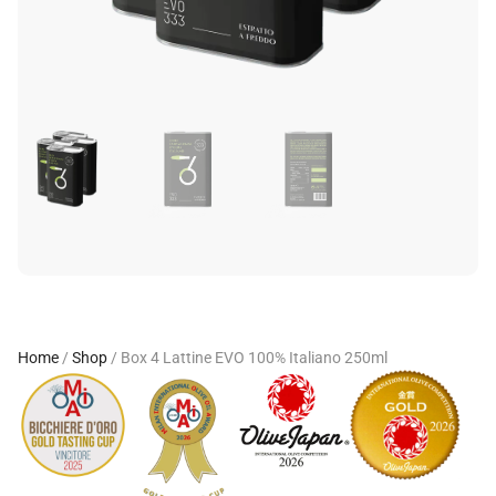
Home
/
Shop
/
Box 4 Lattine EVO 100% Italiano 250ml