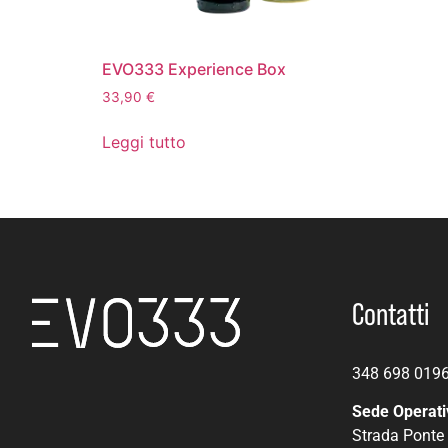
EVO333 Experience Box
33,90
€
Leggi tutto
Contatti
348 698 019
Sede Operati
Strada Ponte 