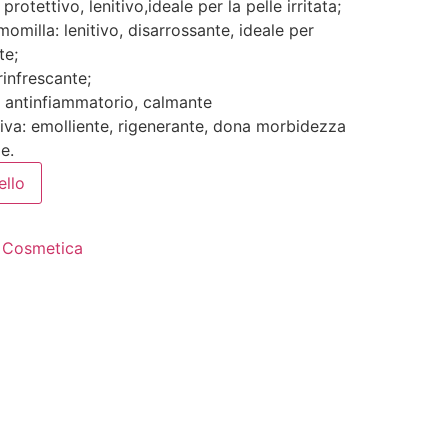
 protettivo, lenitivo,ideale per la pelle irritata;
amomilla: lenitivo, disarrossante, ideale per
te;
rinfrescante;
: antinfiammatorio, calmante
liva: emolliente, rigenerante, dona morbidezza
e.
ello
:
Cosmetica