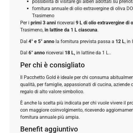
possibilità di visitare gli alberi adottati su preno
fornitura annuale di olio extravergine di oliva D
Trasimeno
Per i
primi 3 anni
riceverai
9 L di olio extravergine di o
Trasimeno,
in lattine da 1 L ciascuna
.
Dal
4° e 5° anno
la fornitura prevista passa a
12 L
, in
Dal
6° anno
riceverai
18 L,
in lattine da 1 L..
Per chi è consigliato
Il Pacchetto Gold è ideale per chi consuma abitualment
qualità, per famiglie, appassionati di cucina, aziende 
regalo di alto valore simbolico.
È anche la scelta più indicata per chi vuole vivere il p
con maggiore coinvolgimento, ricevendo aggiornament
fornitura annuale più ampia.
Benefit aggiuntivo