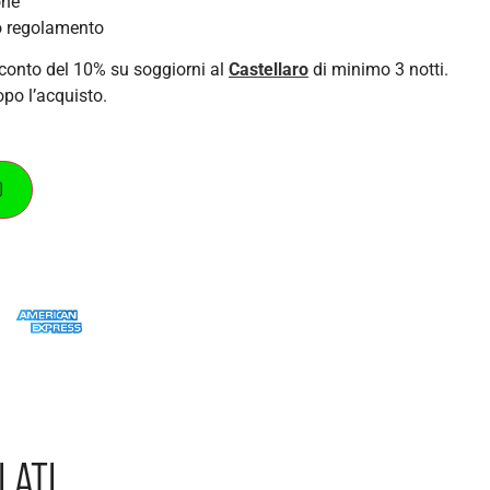
one
do regolamento
conto del 10% su soggiorni al
Castellaro
di minimo 3 notti.
po l’acquisto.
O
LATI