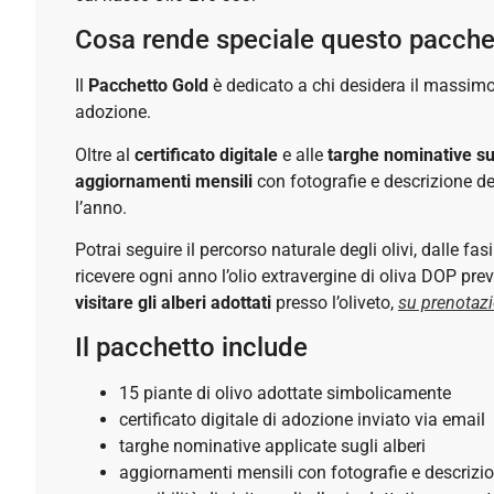
Cosa rende speciale questo pacche
Il
Pacchetto Gold
è dedicato a chi desidera il massimo
adozione.
Oltre al
certificato digitale
e alle
targhe nominative
su
aggiornamenti mensili
con fotografie e descrizione del
l’anno.
Potrai seguire il percorso naturale degli olivi, dalle fasi
ricevere ogni anno l’olio extravergine di oliva DOP prev
PACCHETTO
PACCHET
visitare gli alberi adottati
presso l’oliveto,
su prenotaz
SILVER
BASE
Il pacchetto include
15 piante di olivo adottate simbolicamente
166,00
€
33,00
€
certificato digitale di adozione inviato via email
targhe nominative applicate sugli alberi
AGGIUNGI AL
AGGIUNGI AL
aggiornamenti mensili con fotografie e descrizion
CARRELLO
CARRELLO