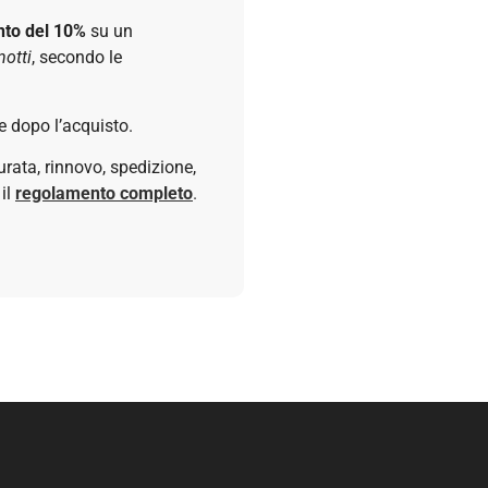
nto del 10%
su un
notti
, secondo le
e dopo l’acquisto.
durata, rinnovo, spedizione,
 il
regolamento completo
.