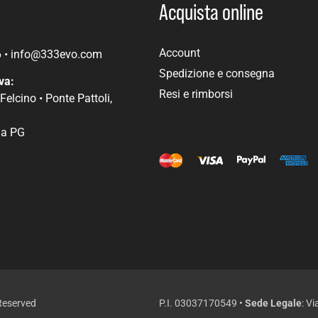
Acquista online
Account
6
•
info@333evo.com
Spedizione e consegna
va:
Resi e rimborsi
Felcino • Ponte Pattoli,
ia PG
 Reserved
P.I. 03037170549 •
Sede Legale
: V