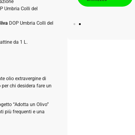
tazione
OP Umbria Colli del
liva
DOP Umbria Colli del
 lattine da 1 L.
e olio extravergine di
o per chi desidera fare un
rogetto “Adotta un Olivo”
i più frequenti e una