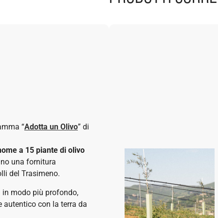
ramma “
Adotta un Olivo
” di
 nome a
15 piante di olivo
nno una fornitura
lli del Trasimeno.
za in modo più profondo,
e autentico con la terra da