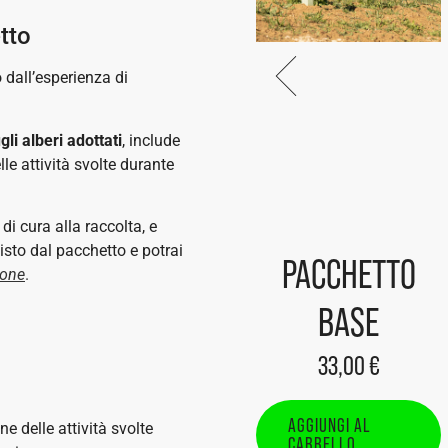
tto
 dall’esperienza di
gli alberi adottati
, include
le attività svolte durante
 di cura alla raccolta, e
isto dal pacchetto e potrai
TO
PACCHETTO
PACCHETTO
ione
.
SILVER
BASE
166,00
€
33,00
€
AGGIUNGI AL
AGGIUNGI AL
e delle attività svolte
CARRELLO
CARRELLO